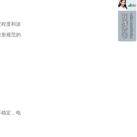
定程度和波
波形规范的
不稳定，电