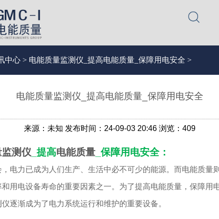
讯中心
>
电能质量监测仪_提高电能质量_保障用电安全 >
电能质量监测仪_提高电能质量_保障用电安全
来源：未知
发布时间：24-09-03 20:46
浏览：409
量监测仪
_提高
电能质量
_保障用电安全：
会，电力已成为人们生产、生活中必不可少的能源。而电能质量
率和用电设备寿命的重要因素之一。为了提高电能质量，保障用
测
仪逐渐成为了电力系统运行和维护的重要设备。