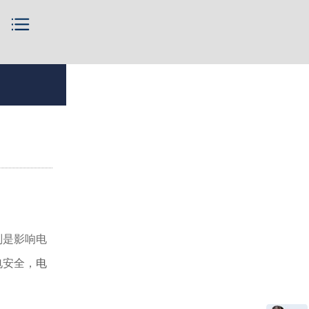
则是影响电
电安全，
电