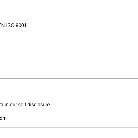
N EN ISO 9001
 in our self-disclosure.
com